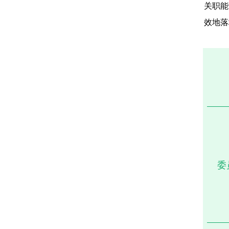
关职能
效地落
委