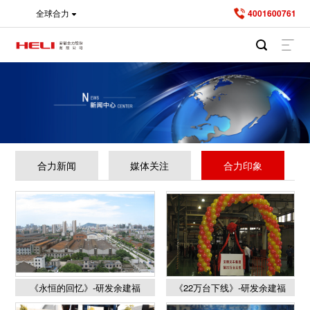
全球合力
4001600761
合力新闻
媒体关注
合力印象
《永恒的回忆》-研发余建福
《22万台下线》-研发余建福