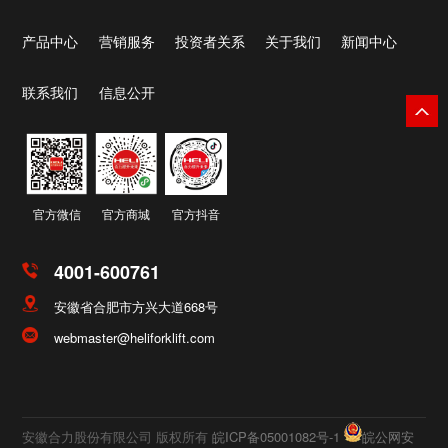
产品中心
营销服务
投资者关系
关于我们
新闻中心
联系我们
信息公开
官方微信
官方商城
官方抖音
4001-600761
安徽省合肥市方兴大道668号
webmaster@heliforklift.com
安徽合力股份有限公司 版权所有
皖ICP备05001082号-1
皖公网安