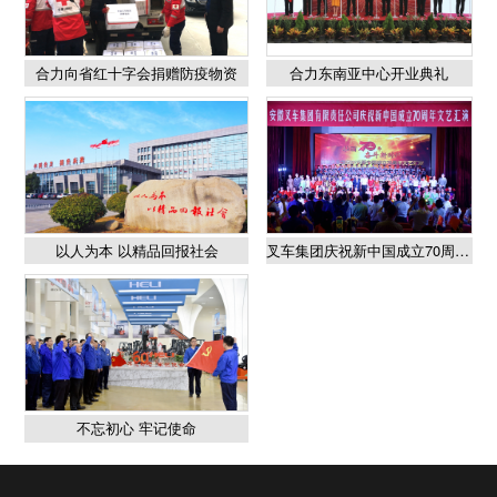
合力向省红十字会捐赠防疫物资
合力东南亚中心开业典礼
以人为本 以精品回报社会
叉车集团庆祝新中国成立70周年文艺汇演
不忘初心 牢记使命