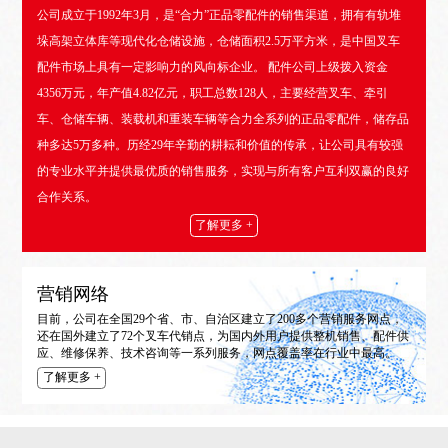
公司成立于1992年3月，是“合力”正品零配件的销售渠道，拥有有轨堆
垛高架立体库等现代化仓储设施，仓储面积2.5万平方米，是中国叉车
配件市场上具有一定影响力的风向标企业。 配件公司上级拨入资金
4356万元，年产值4.82亿元，职工总数128人，主要经营叉车、牵引
车、仓储车辆、装载机和重装车辆等合力全系列的正品零配件，储存品
种多达5万多种。历经29年辛勤的耕耘和价值的传承，让公司具有较强
的专业水平并提供最优质的销售服务，实现与所有客户互利双赢的良好
合作关系。
了解更多 +
营销网络
目前，公司在全国29个省、市、自治区建立了200多个营销服务网点，
还在国外建立了72个叉车代销点，为国内外用户提供整机销售、配件供
应、维修保养、技术咨询等一系列服务，网点覆盖率在行业中最高。
了解更多 +