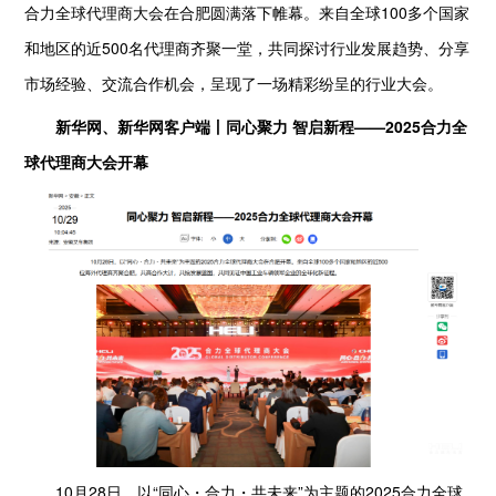
合力全球代理商大会在合肥圆满落下帷幕。来自全球100多个国家
和地区的近500名代理商齐聚一堂，共同探讨行业发展趋势、分享
市场经验、交流合作机会，呈现了一场精彩纷呈的行业大会。
新华网、新华网客户端丨同心聚力 智启新程——2025合力全
球代理商大会开幕
10月28日，以“同心・合力・共未来”为主题的2025合力全球