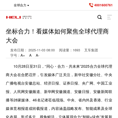
全球合力
4001600761
坐标合力！看媒体如何聚焦全球代理商
大会
发布日期： 2025-11-03 08:00
阅读量：
1693
叉车集团
字号：
A+
A
A-
10月28日至31日，“同心・合力・共未来”2025合力全球代理
商大会在合肥召开，引发媒体广泛关注，新华社安徽分社、中央
广播电视台安徽总站、经济日报、证券日报、央广网、中国工业
报、人民网安徽频道、新华网安徽频道、安徽日报、安徽新闻联
播等28家媒体、46名记者莅临现场。中央、省内外及香港、行业
媒体竞相报道或转载报道，内容涵盖战略发布、智能成果及全球
化布局，形式多元、视角鲜活，立体展现合力“智能+绿色”发展新