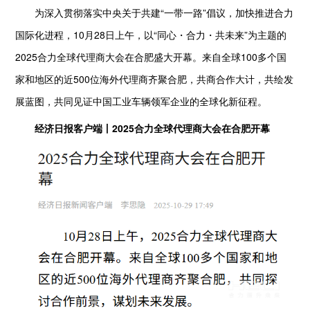
为深入贯彻落实中央关于共建“一带一路”倡议，加快推进合力
国际化进程，10月28日上午，以“同心・合力・共未来”为主题的
2025合力全球代理商大会在合肥盛大开幕。来自全球100多个国
家和地区的近500位海外代理商齐聚合肥，共商合作大计，共绘发
展蓝图，共同见证中国工业车辆领军企业的全球化新征程。
经济日报客户端丨2025合力全球代理商大会在合肥开幕