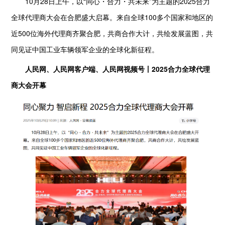
10月28日上午，以“同心・合力・共未来”为主题的2025合力
全球代理商大会在合肥盛大启幕。来自全球100多个国家和地区的
近500位海外代理商齐聚合肥，共商合作大计，共绘发展蓝图，共
同见证中国工业车辆领军企业的全球化新征程。
人民网、人民网客户端、人民网视频号丨2025合力全球代理
商大会开幕