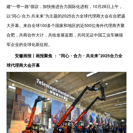
建“一带一路”倡议，加快推进合力国际化进程，10月28日上午，
以“同心·合力·共未来”为主题的2025合力全球代理商大会在合肥盛
大开幕。来自全球100多个国家和地区的近500位海外代理商齐聚
合肥，共商合作大计，共绘发展蓝图，共同见证中国工业车辆领
军企业的全球化新征程。
安徽画报丨画报聚焦 ： “同心・合力・共未来”2025合力全
球代理商大会开幕