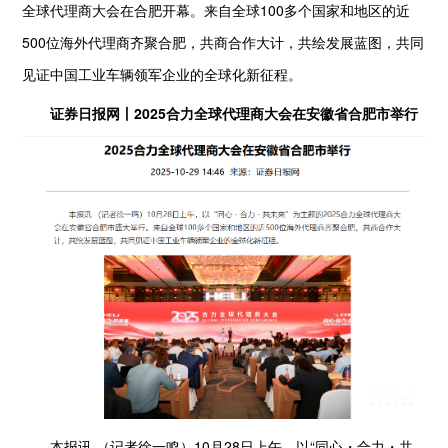
全球代理商大会在合肥开幕。来自全球100多个国家和地区的近
500位海外代理商齐聚合肥，共商合作大计，共绘发展蓝图，共同
见证中国工业车辆领军企业的全球化新征程。
证券日报网丨2025合力全球代理商大会在安徽省合肥市举行
本报讯 （记者徐一鸣）10月28日上午，以“同心・合力・共