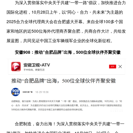
为深入贯彻落实中央关于共建“一带一路”倡议，加快推进合力
国际化进程，10月28日上午，以“同心・合力・共未来”为主题的
2025合力全球代理商大会在合肥盛大开幕。来自全球100多个国
家和地区的近500位海外代理商齐聚合肥，共商合作大计，共绘发
展蓝图，共同见证中国工业车辆领军企业的全球化新征程。
安
徽908：推动“合肥品牌”出海，500位全球伙伴齐聚安徽
合肥制造，奋力出海！为深入贯彻落实中央关于共建“一带一
路”倡议，加快推进合力国际化进程，10月28日，以“同心・合