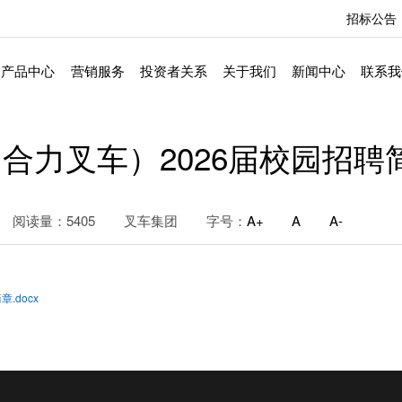
招标公告
产品中心
营销服务
投资者关系
关于我们
新闻中心
联系我
合力叉车）2026届校园招聘
阅读量：
5405
叉车集团
字号：
A+
A
A-
.docx