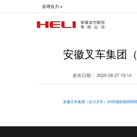
全球合力
安徽叉车集团（
发布日期： 2025-08-27 19:14
安徽叉车集团（合力叉车）2026届校园招聘简章