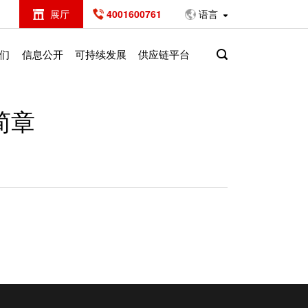
展厅
4001600761
语言
们
信息公开
可持续发展
供应链平台
简章