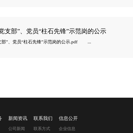
党支部”、党员“柱石先锋”示范岗的公示
、党员“柱石先锋”示范岗的公示.pdf ...
务
新闻资讯
联系我们
信息公开
公司新闻
联系方式
企业信息