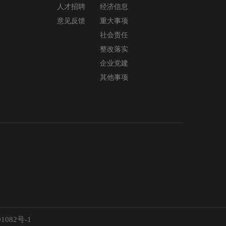
人才招聘
经济信息
意见反馈
重大事项
社会责任
整改落实
企业党建
其他事项
1082号-1