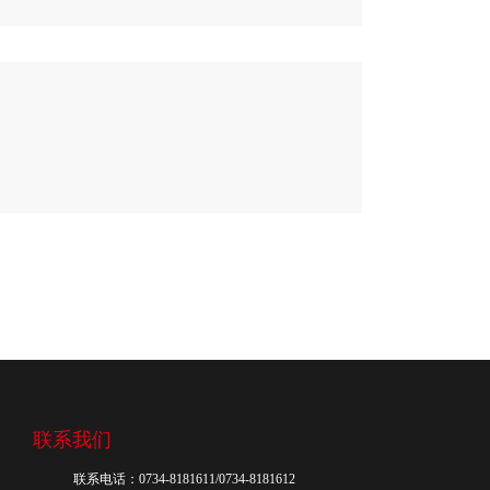
联系我们
联系电话：0734-8181611/0734-8181612