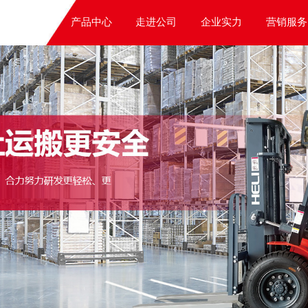
产品中心
走进公司
企业实力
营销服务