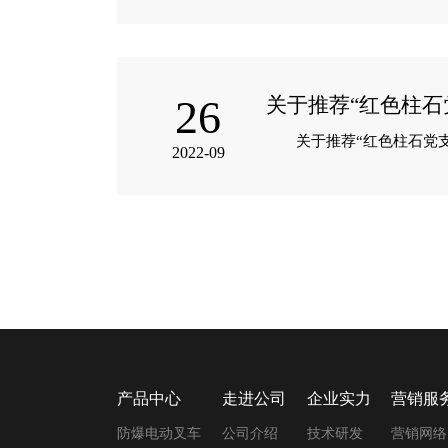
26
关于推荐“红色柱石
关于推荐“红色柱石党支部”
2022-09
产品中心
走进公司
企业实力
营销服
防爆电动叉车
公司介绍
技术研发
营销网络