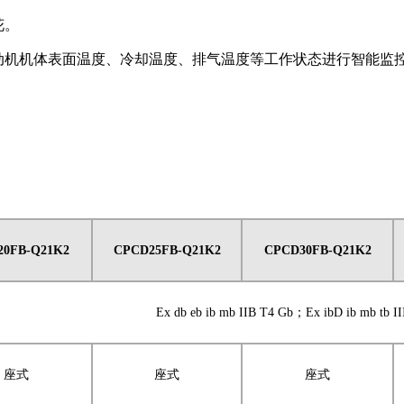
花。
动机机体表面温度、冷却温度、排气温度等工作状态进行智能监
20
FB
-Q21K2
CP
C
D
25
FB
-Q21K2
CP
C
D
30
FB
-Q21K2
Ex d
b
e
b
ib
mb IIB T4 Gb
；
Ex ib
D
ib
mb tb I
座式
座式
座式