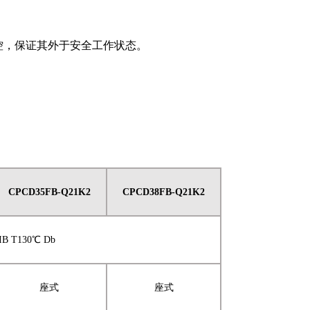
控，保证其外于安全工作状态。
CP
C
D
35
FB
-Q21K2
CP
C
D
38
FB
-Q21K2
IIB
T13
0℃ Db
座式
座式