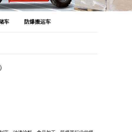
储车
防爆搬运车
区）