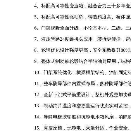
4、标配高可靠性变速箱，融合合力三十多年
5、标配高可靠性驱动桥，铸造精度高、桥体强
6、门架视野全面升级，不论基本型、二级、
7、液压管路24度锥接头应用，装拆更便捷，
8、轮辋优化设计强度更高，安全系数提升80
9、整体式制动鼓轮毂结合半轴油封应用，结
10、门架系统优化上横梁框架结构、油缸固定
11、整车防爆部件内置式布局，多种防爆部件
12、全新下沉式平衡重设计，整机外观更加协
13、制动蹄片温度和磨损量运行状态实时监控
14、导静电橡胶轮胎和抗静电水箱风扇，消除
15、真皮座椅，无静电，乘坐舒适，作业安全