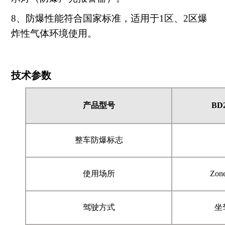
8、防爆性能符合国家标准，适用于1区、2区爆
炸性气体环境使用。
技术参数
产品型号
BD
整车防爆标志
使用场所
Zon
驾驶方式
坐