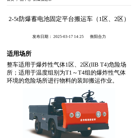
2-5t防爆蓄电池固定平台搬运车（1区、2区）
发布日期： 2025-03-17 14:25
衡阳合力
适用场所
整车适用于爆炸性气体1区、2区(IIB T4)危险场
所；适用于温度组别为T1～T4组的爆炸性气体
环境的危险场所进行物料的装卸搬运作业。