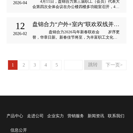
4月11日，盘锦合力第三届职工（会员）代表大
2026-04
会第四次全体会议在办公楼四楼多功能室召开，42
名职工代表肩负使命、建言献策，为盘锦合力开
创“十五五”高质量发展新局面奠定坚实基础。
大会在庄严的国歌中拉开帷幕。作题为《强基固本
12
盘锦合力“户外+室内”联欢双线并行贺新春
启新程 实干笃行谋新篇 以......
盘锦合力2026马年新春联欢会 岁序更
2026-02
替，华章日新。新春佳节将至，为丰富职工文化生
活、凝聚团队力量，2月12日，盘锦合力工会精心组
织了两场主题鲜明、形式各异的迎新春活动——户
外系列联欢活动、室内迎新春文艺汇演。从户外竞
技到室内文艺，全体职工......
1
2
3
4
5
下一页>
产品中心
走进公司
企业实力
营销服务
新闻资讯
联系我们
信息公开