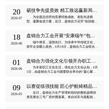
20
砺技争先提质效 精工致远赢新局——盘锦合力召开2026年劳动竞赛总结表彰会
为全面总结劳动竞赛经验成效、表彰先进典
2026-07
型、凝聚奋进力量，近日，盘锦合力召开“练技能、
提效率、筑精品、争市场”劳动竞赛总结表彰会。盘
锦合力中高层领导干部、各部门骨干及一线员工参
会。 会议系统回顾了竞赛开展情况。自3月以
18
盘锦合力工会开展“安康端午”包粽活动
来，生产管理科协同工会以......
端午将至，温情先行。为传承中华传统文化，
2026-06
筑牢企业暖心底色，6月18日，盘锦合力工会联合企
业管理科开展“安康端午”包粽活动。 本次活动
分工明晰、联动高效。活动前期，盘锦合力企业管
理科严把食材品质关口，甄选清香鲜粽叶、优质圆
01
盘锦合力强化文化引领开办职工活力运动会
糯米、香甜蜜枣，一站式......
为丰富职工文化生活，强化合力文化认知，6月
2026-06
1日，由盘锦合力工会与团委联合举办的“凝心聚力
乐享春夏”职工户外活力运动会在综合楼前火热启
幕。来自各科室、班组的8支代表队同场竞技。
运动会设有“一圈到底”“一气呵成”“神笔马
09
以赛促练强技能 匠心护航铸精品——盘锦合力整机故障排查竞赛圆满落幕
良”“沙包传递”“三砖......
近日，盘锦合力生产管理科组织的整机故障排
2026-05
查竞赛在三号厂房外围落幕。来自试车与装配岗位
的业务骨干同台竞技，在模拟实战中锤炼硬功，展
现了扎实的专业素养与昂扬风貌。 实战练兵，